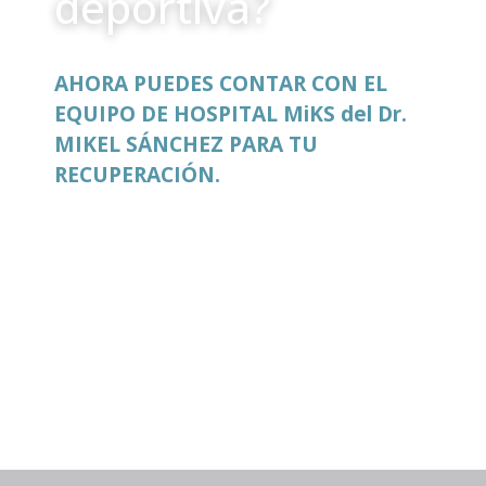
deportiva?
AHORA PUEDES CONTAR CON EL
EQUIPO DE HOSPITAL MiKS del Dr.
MIKEL SÁNCHEZ PARA TU
RECUPERACIÓN.
Si has sufrido una lesión o accidente
durante la práctica deportiva, nuestro
equipo de traumatología y cirugía
ortopédica te acompaña en el proceso
diagnóstico y terapéutico.