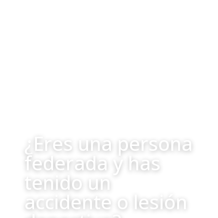
¿Eres una persona
federada y has
tenido un
accidente o lesión